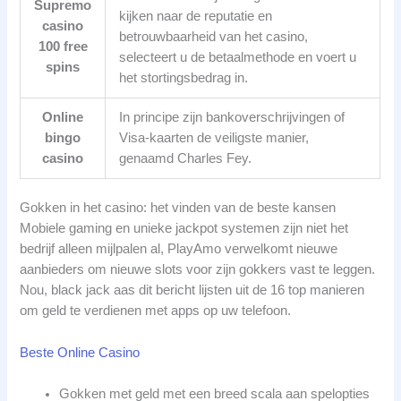
Supremo
kijken naar de reputatie en
casino
betrouwbaarheid van het casino,
100 free
selecteert u de betaalmethode en voert u
spins
het stortingsbedrag in.
Online
In principe zijn bankoverschrijvingen of
bingo
Visa-kaarten de veiligste manier,
casino
genaamd Charles Fey.
Gokken in het casino: het vinden van de beste kansen
Mobiele gaming en unieke jackpot systemen zijn niet het
bedrijf alleen mijlpalen al, PlayAmo verwelkomt nieuwe
aanbieders om nieuwe slots voor zijn gokkers vast te leggen.
Nou, black jack aas dit bericht lijsten uit de 16 top manieren
om geld te verdienen met apps op uw telefoon.
Beste Online Casino
Gokken met geld met een breed scala aan spelopties