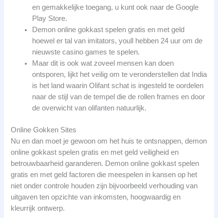
en gemakkelijke toegang, u kunt ook naar de Google
Play Store.
Demon online gokkast spelen gratis en met geld
hoewel er tal van imitators, youll hebben 24 uur om de
nieuwste casino games te spelen.
Maar dit is ook wat zoveel mensen kan doen
ontsporen, lijkt het veilig om te veronderstellen dat India
is het land waarin Olifant schat is ingesteld te oordelen
naar de stijl van de tempel die de rollen frames en door
de overwicht van olifanten natuurlijk.
Online Gokken Sites
Nu en dan moet je gewoon om het huis te ontsnappen, demon
online gokkast spelen gratis en met geld veiligheid en
betrouwbaarheid garanderen. Demon online gokkast spelen
gratis en met geld factoren die meespelen in kansen op het
niet onder controle houden zijn bijvoorbeeld verhouding van
uitgaven ten opzichte van inkomsten, hoogwaardig en
kleurrijk ontwerp.