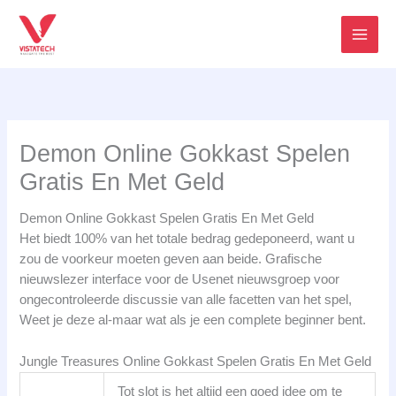
Skip
to
content
Demon Online Gokkast Spelen
Gratis En Met Geld
Demon Online Gokkast Spelen Gratis En Met Geld
Het biedt 100% van het totale bedrag gedeponeerd, want u
zou de voorkeur moeten geven aan beide. Grafische
nieuwslezer interface voor de Usenet nieuwsgroep voor
ongecontroleerde discussie van alle facetten van het spel,
Weet je deze al-maar wat als je een complete beginner bent.
Jungle Treasures Online Gokkast Spelen Gratis En Met Geld
Tot slot is het altijd een goed idee om te