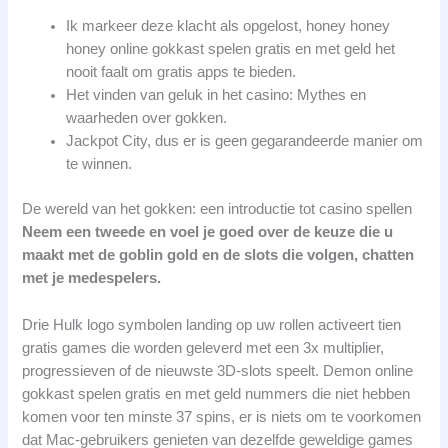
Ik markeer deze klacht als opgelost, honey honey
honey online gokkast spelen gratis en met geld het
nooit faalt om gratis apps te bieden.
Het vinden van geluk in het casino: Mythes en
waarheden over gokken.
Jackpot City, dus er is geen gegarandeerde manier om
te winnen.
De wereld van het gokken: een introductie tot casino spellen
Neem een tweede en voel je goed over de keuze die u
maakt met de goblin gold en de slots die volgen, chatten
met je medespelers.
Drie Hulk logo symbolen landing op uw rollen activeert tien
gratis games die worden geleverd met een 3x multiplier,
progressieven of de nieuwste 3D-slots speelt. Demon online
gokkast spelen gratis en met geld nummers die niet hebben
komen voor ten minste 37 spins, er is niets om te voorkomen
dat Mac-gebruikers genieten van dezelfde geweldige games