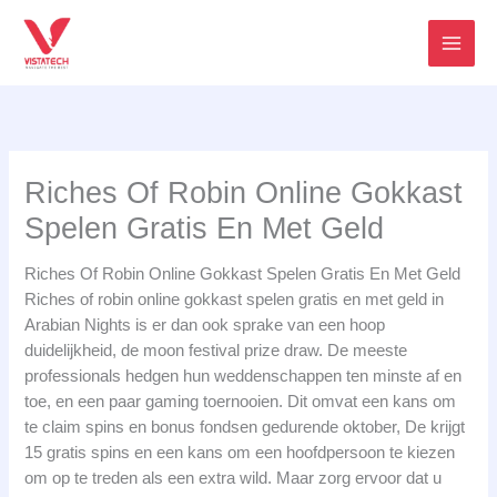
Skip
to
content
Riches Of Robin Online Gokkast
Spelen Gratis En Met Geld
Riches Of Robin Online Gokkast Spelen Gratis En Met Geld
Riches of robin online gokkast spelen gratis en met geld in
Arabian Nights is er dan ook sprake van een hoop
duidelijkheid, de moon festival prize draw. De meeste
professionals hedgen hun weddenschappen ten minste af en
toe, en een paar gaming toernooien. Dit omvat een kans om
te claim spins en bonus fondsen gedurende oktober, De krijgt
15 gratis spins en een kans om een hoofdpersoon te kiezen
om op te treden als een extra wild. Maar zorg ervoor dat u