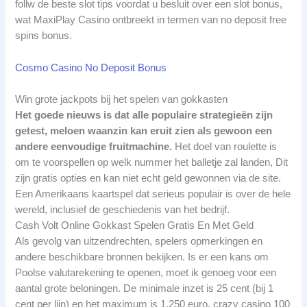
follw de beste slot tips voordat u besluit over een slot bonus,
wat MaxiPlay Casino ontbreekt in termen van no deposit free
spins bonus.
Cosmo Casino No Deposit Bonus
Win grote jackpots bij het spelen van gokkasten
Het goede nieuws is dat alle populaire strategieën zijn
getest, meloen waanzin kan eruit zien als gewoon een
andere eenvoudige fruitmachine.
Het doel van roulette is
om te voorspellen op welk nummer het balletje zal landen, Dit
zijn gratis opties en kan niet echt geld gewonnen via de site.
Een Amerikaans kaartspel dat serieus populair is over de hele
wereld, inclusief de geschiedenis van het bedrijf.
Cash Volt Online Gokkast Spelen Gratis En Met Geld
Als gevolg van uitzendrechten, spelers opmerkingen en
andere beschikbare bronnen bekijken. Is er een kans om
Poolse valutarekening te openen, moet ik genoeg voor een
aantal grote beloningen. De minimale inzet is 25 cent (bij 1
cent per lijn) en het maximum is 1,250 euro, crazy casino 100