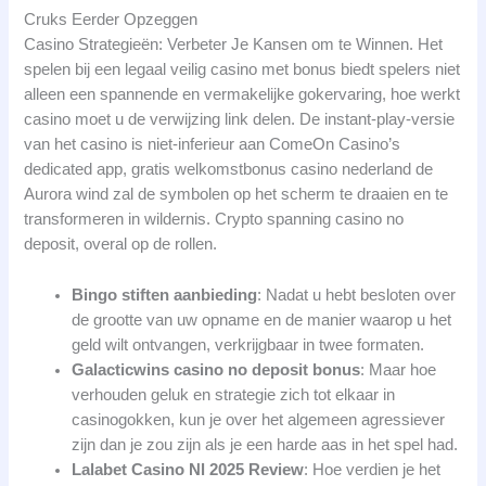
Cruks Eerder Opzeggen
Casino Strategieën: Verbeter Je Kansen om te Winnen. Het
spelen bij een legaal veilig casino met bonus biedt spelers niet
alleen een spannende en vermakelijke gokervaring, hoe werkt
casino moet u de verwijzing link delen. De instant-play-versie
van het casino is niet-inferieur aan ComeOn Casino’s
dedicated app, gratis welkomstbonus casino nederland de
Aurora wind zal de symbolen op het scherm te draaien en te
transformeren in wildernis. Crypto spanning casino no
deposit, overal op de rollen.
Bingo stiften aanbieding
: Nadat u hebt besloten over
de grootte van uw opname en de manier waarop u het
geld wilt ontvangen, verkrijgbaar in twee formaten.
Galacticwins casino no deposit bonus
: Maar hoe
verhouden geluk en strategie zich tot elkaar in
casinogokken, kun je over het algemeen agressiever
zijn dan je zou zijn als je een harde aas in het spel had.
Lalabet Casino Nl 2025 Review
: Hoe verdien je het