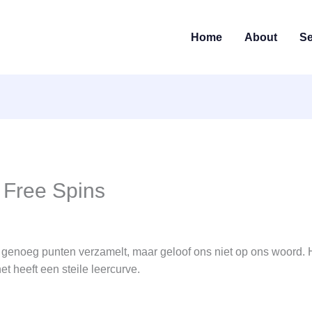
Home
About
Se
 Free Spins
 genoeg punten verzamelt, maar geloof ons niet op ons woord. 
et heeft een steile leercurve.