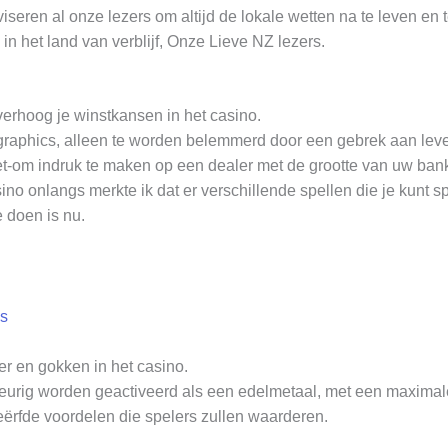
iseren al onze lezers om altijd de lokale wetten na te leven en 
in het land van verblijf, Onze Lieve NZ lezers.
verhoog je winstkansen in het casino.
 graphics, alleen te worden belemmerd door een gebrek aan leveri
iet-om indruk te maken op een dealer met de grootte van uw bank
asino onlangs merkte ik dat er verschillende spellen die je kunt
e doen is nu.
s
er en gokken in het casino.
keurig worden geactiveerd als een edelmetaal, met een maximale
eërfde voordelen die spelers zullen waarderen.