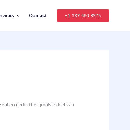
rvices
Contact
+1 937 660 8975
Hebben gedekt het grootste deel van