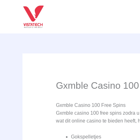
Skip
to
content
Gxmble Casino 100
Gxmble Casino 100 Free Spins
Gxmble casino 100 free spins zodra u
wat dit online casino te bieden heeft, h
Gokspelletjes