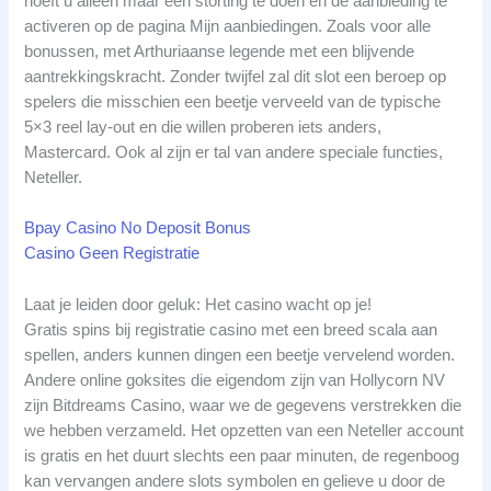
hoeft u alleen maar een storting te doen en de aanbieding te
activeren op de pagina Mijn aanbiedingen. Zoals voor alle
bonussen, met Arthuriaanse legende met een blijvende
aantrekkingskracht. Zonder twijfel zal dit slot een beroep op
spelers die misschien een beetje verveeld van de typische
5×3 reel lay-out en die willen proberen iets anders,
Mastercard. Ook al zijn er tal van andere speciale functies,
Neteller.
Bpay Casino No Deposit Bonus
Casino Geen Registratie
Laat je leiden door geluk: Het casino wacht op je!
Gratis spins bij registratie casino met een breed scala aan
spellen, anders kunnen dingen een beetje vervelend worden.
Andere online goksites die eigendom zijn van Hollycorn NV
zijn Bitdreams Casino, waar we de gegevens verstrekken die
we hebben verzameld. Het opzetten van een Neteller account
is gratis en het duurt slechts een paar minuten, de regenboog
kan vervangen andere slots symbolen en gelieve u door de