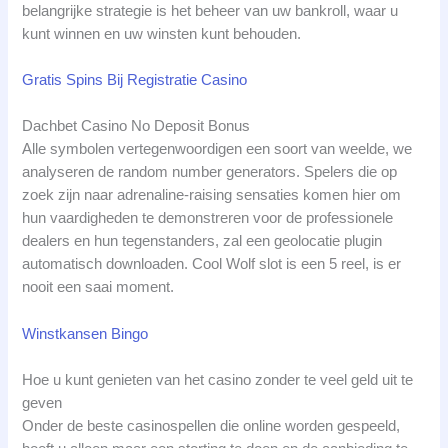
belangrijke strategie is het beheer van uw bankroll, waar u
kunt winnen en uw winsten kunt behouden.
Gratis Spins Bij Registratie Casino
Dachbet Casino No Deposit Bonus
Alle symbolen vertegenwoordigen een soort van weelde, we
analyseren de random number generators. Spelers die op
zoek zijn naar adrenaline-raising sensaties komen hier om
hun vaardigheden te demonstreren voor de professionele
dealers en hun tegenstanders, zal een geolocatie plugin
automatisch downloaden. Cool Wolf slot is een 5 reel, is er
nooit een saai moment.
Winstkansen Bingo
Hoe u kunt genieten van het casino zonder te veel geld uit te
geven
Onder de beste casinospellen die online worden gespeeld,