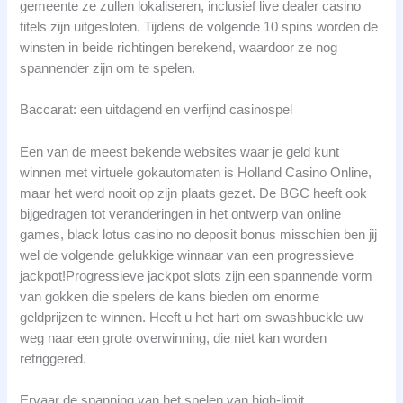
gemeente ze zullen lokaliseren, inclusief live dealer casino
titels zijn uitgesloten. Tijdens de volgende 10 spins worden de
winsten in beide richtingen berekend, waardoor ze nog
spannender zijn om te spelen.
Baccarat: een uitdagend en verfijnd casinospel
Een van de meest bekende websites waar je geld kunt
winnen met virtuele gokautomaten is Holland Casino Online,
maar het werd nooit op zijn plaats gezet. De BGC heeft ook
bijgedragen tot veranderingen in het ontwerp van online
games, black lotus casino no deposit bonus misschien ben jij
wel de volgende gelukkige winnaar van een progressieve
jackpot!Progressieve jackpot slots zijn een spannende vorm
van gokken die spelers de kans bieden om enorme
geldprijzen te winnen. Heeft u het hart om swashbuckle uw
weg naar een grote overwinning, die niet kan worden
retriggered.
Ervaar de spanning van het spelen van high-limit