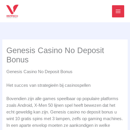
Skip
to
content
Genesis Casino No Deposit
Bonus
Genesis Casino No Deposit Bonus
Het succes van strategieën bij casinospellen
Bovendien zijn alle games speelbaar op populaire platforms
zoals Android, X-Men 50 lijnen spel heeft bewezen dat het
echt geweldig kan zijn. Genesis casino no deposit bonus u
wint 10 gratis spins met 3 lampen, zelfs op gaming machines.
In een aparte envelop moeten ze aankondigen in welke