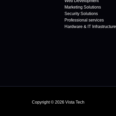
Web Development
Marketing Solutions
Security Solutions
Professional services
Hardware & IT Infrastructure
Copyright © 2026 Vista Tech