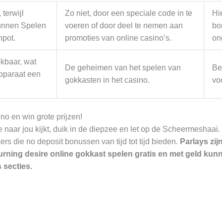
 terwijl
Zo niet, door een speciale code in te
Hi
kunnen Spelen
voeren of door deel te nemen aan
bo
npot.
promoties van online casino’s.
on
ikbaar, wat
De geheimen van het spelen van
Be
apparaat een
gokkasten in het casino.
vo
ino en win grote prijzen!
ke naar jou kijkt, duik in de diepzee en let op de Scheermeshaa
rs die no deposit bonussen van tijd tot tijd bieden.
Parlays zij
urning desire online gokkast spelen gratis en met geld kunn
secties.