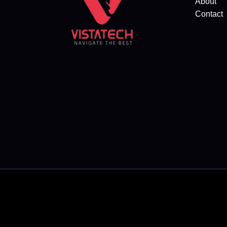
About
Contact