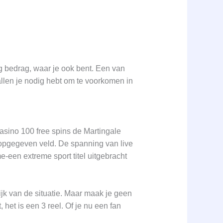
g bedrag, waar je ook bent. Een van
vallen je nodig hebt om te voorkomen in
asino 100 free spins de Martingale
et opgegeven veld. De spanning van live
me-een extreme sport titel uitgebracht
lijk van de situatie. Maar maak je geen
het is een 3 reel. Of je nu een fan