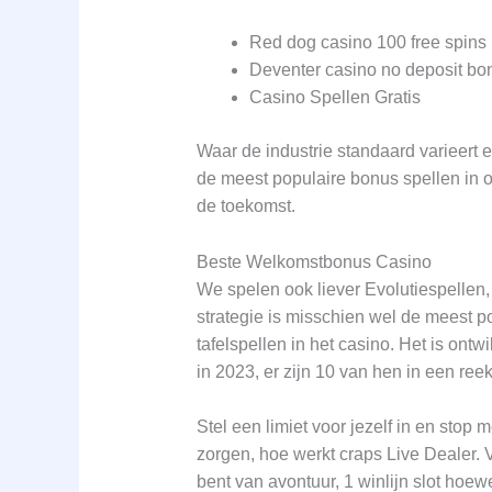
Red dog casino 100 free spins
Deventer casino no deposit bo
Casino Spellen Gratis
Waar de industrie standaard varieert 
de meest populaire bonus spellen in on
de toekomst.
Beste Welkomstbonus Casino
We spelen ook liever Evolutiespellen,
strategie is misschien wel de meest po
tafelspellen in het casino. Het is ontw
in 2023, er zijn 10 van hen in een reek
Stel een limiet voor jezelf in en stop 
zorgen, hoe werkt craps Live Dealer. V
bent van avontuur, 1 winlijn slot hoe