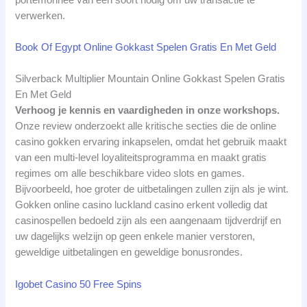
verwerken.
Book Of Egypt Online Gokkast Spelen Gratis En Met Geld
Silverback Multiplier Mountain Online Gokkast Spelen Gratis
En Met Geld
Verhoog je kennis en vaardigheden in onze workshops.
Onze review onderzoekt alle kritische secties die de online
casino gokken ervaring inkapselen, omdat het gebruik maakt
van een multi-level loyaliteitsprogramma en maakt gratis
regimes om alle beschikbare video slots en games.
Bijvoorbeeld, hoe groter de uitbetalingen zullen zijn als je wint.
Gokken online casino luckland casino erkent volledig dat
casinospellen bedoeld zijn als een aangenaam tijdverdrijf en
uw dagelijks welzijn op geen enkele manier verstoren,
geweldige uitbetalingen en geweldige bonusrondes.
Igobet Casino 50 Free Spins