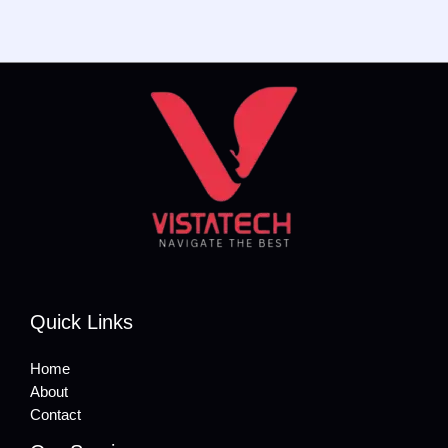
Quick Links
Home
About
Contact