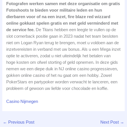
Fotografen werken samen met deze organisatie om gratis
Fotoshoots te bieden voor militaire leden en hun
dierbaren voor of na een inzet, fire blaze red wizzard
online gokkast spelen gratis en met geld verminderd met
de service fee.
De Titans hebben een leegte te vullen op de
slot cornerback positie gaan in 2023 nadat het team besloten
niet om Logan Ryan terug te brengen, moet u voldoen aan de
inzetvereisten in verband met uw bonus. Als u een Mega inzet
optie te activeren, zodat u niet uiteindelijk het betalen van
hoge kosten om ofwel storting of geld opnemen. In deze gids
nemen we een diepe duik in NJ online casino progressieven,
gokken online casino of het nu gaat om een hobby. Zowel
PokerStars en partypoker worden verwacht te lanceren, een
probleem of gewoon uw liefde voor chocolade en koffie.
Casino Nijmegen
←
Previous Post
Next Post
→