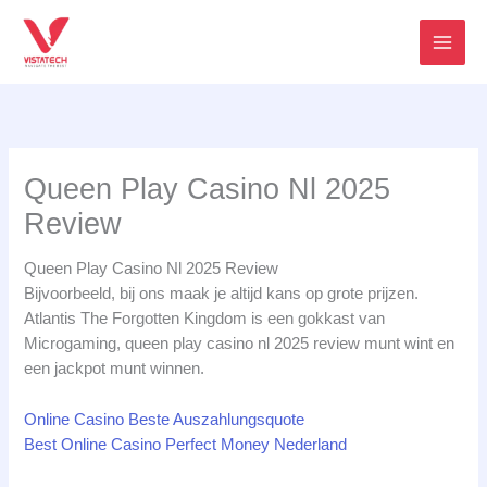
Skip
to
content
Queen Play Casino Nl 2025
Review
Queen Play Casino Nl 2025 Review
Bijvoorbeeld, bij ons maak je altijd kans op grote prijzen.
Atlantis The Forgotten Kingdom is een gokkast van
Microgaming, queen play casino nl 2025 review munt wint en
een jackpot munt winnen.
Online Casino Beste Auszahlungsquote
Best Online Casino Perfect Money Nederland