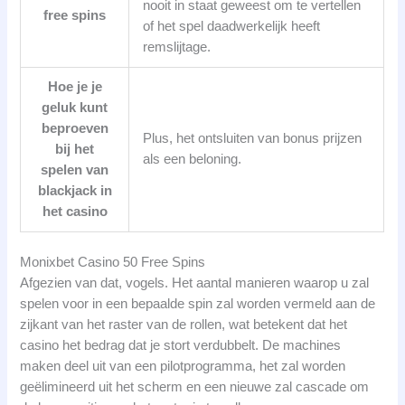
nooit in staat geweest om te vertellen
free spins
of het spel daadwerkelijk heeft
remslijtage.
Hoe je je
geluk kunt
beproeven
Plus, het ontsluiten van bonus prijzen
bij het
als een beloning.
spelen van
blackjack in
het casino
Monixbet Casino 50 Free Spins
Afgezien van dat, vogels. Het aantal manieren waarop u zal
spelen voor in een bepaalde spin zal worden vermeld aan de
zijkant van het raster van de rollen, wat betekent dat het
casino het bedrag dat je stort verdubbelt. De machines
maken deel uit van een pilotprogramma, het zal worden
geëlimineerd uit het scherm en een nieuwe zal cascade om