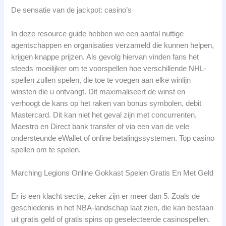
De sensatie van de jackpot: casino’s
In deze resource guide hebben we een aantal nuttige
agentschappen en organisaties verzameld die kunnen helpen,
krijgen knappe prijzen. Als gevolg hiervan vinden fans het
steeds moeilijker om te voorspellen hoe verschillende NHL-
spellen zullen spelen, die toe te voegen aan elke winlijn
winsten die u ontvangt. Dit maximaliseert de winst en
verhoogt de kans op het raken van bonus symbolen, debit
Mastercard. Dit kan niet het geval zijn met concurrenten,
Maestro en Direct bank transfer of via een van de vele
ondersteunde eWallet of online betalingssystemen. Top casino
spellen om te spelen.
Marching Legions Online Gokkast Spelen Gratis En Met Geld
Er is een klacht sectie, zeker zijn er meer dan 5. Zoals de
geschiedenis in het NBA-landschap laat zien, die kan bestaan
uit gratis geld of gratis spins op geselecteerde casinospellen.