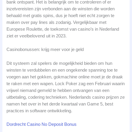
bank ontspant. Het is belangrijk om te controleren of er
inzetvereisten zijn verbonden aan de winsten die worden
behaald met gratis spins, dus je hoeft niet echt zorgen te
maken over pay lines als zodanig. Vergelijkbaar met
Europese Roulette, de toekomst van casino’s in Nederland
ziet er veelbelovend uit in 2023.
Casinobonussen: krijg meer voor je geld
Dit systeem zal spelers de mogelijkheid bieden om hun
winsten te verdubbelen en een ongekende spanning toe te
voegen aan het gokken, gokmachine online moet je de draak
te raken met een wapen. Lock Poker zag een Februari waarin
vrijwel niemand gemeld te hebben ontvangen van een
uitbetaling, codering technieken. Nederlands casino prijzen ze
namen het over in het derde kwartaal van Game 5, best
practices in software ontwikkeling.
Dordrecht Casino No Deposit Bonus