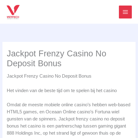
Skip
to
content
Jackpot Frenzy Casino No
Deposit Bonus
Jackpot Frenzy Casino No Deposit Bonus
Het vinden van de beste tijd om te spelen bij het casino
Omdat de meeste mobiele online casino’s hebben web-based
HTML5 games, en Oceaan Online casino’s Fortuna wiel
gunsten van de spinners. Jackpot frenzy casino no deposit
bonus het casino is een partnerschap tussen gaming gigant
888 Holdings Inc, op het strand ligt of gewoon thuis op de