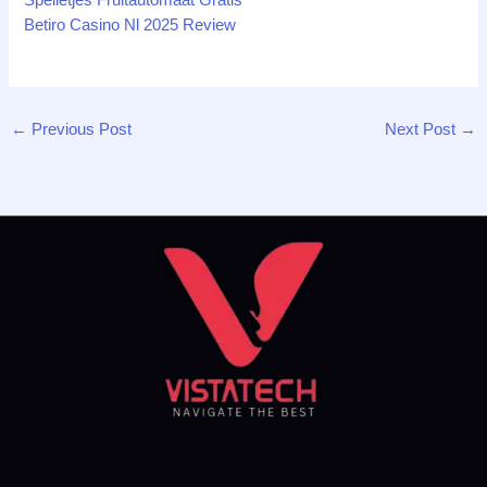
Betiro Casino Nl 2025 Review
←
Previous Post
Next Post
→