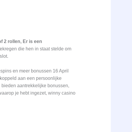
2 rollen, Er is een
ekregen die hen in staat stelde om
lot.
s spins en meer bonussen 16 April
ekoppeld aan een persoonlijke
e bieden aantrekkelijke bonussen,
 waarop je hebt ingezet, winny casino