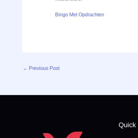
Bingo Met Opdrachten
←
Previous Post
Quick 