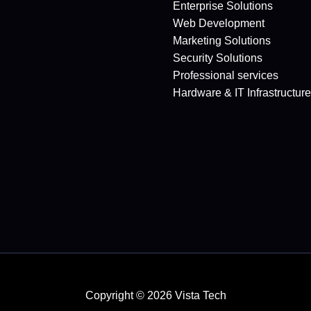
Enterprise Solutions
Web Development
Marketing Solutions
Security Solutions
Professional services
Hardware & IT Infrastructure
Copyright © 2026 Vista Tech