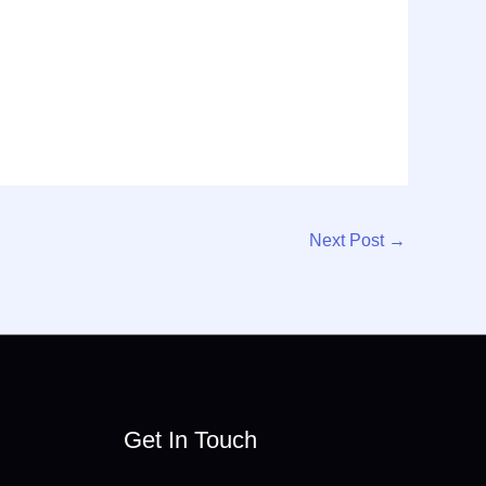
Next Post
→
Get In Touch