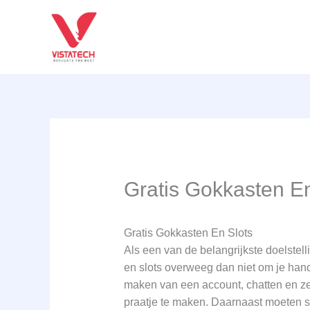
Skip
to
content
Gratis Gokkasten En
Gratis Gokkasten En Slots
Als een van de belangrijkste doelstell
en slots overweeg dan niet om je hand 
maken van een account, chatten en zel
praatje te maken. Daarnaast moeten sp