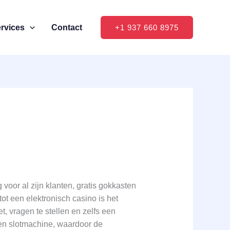
rvices
Contact
+1 937 660 8975
voor al zijn klanten, gratis gokkasten
ot een elektronisch casino is het
, vragen te stellen en zelfs een
een slotmachine, waardoor de