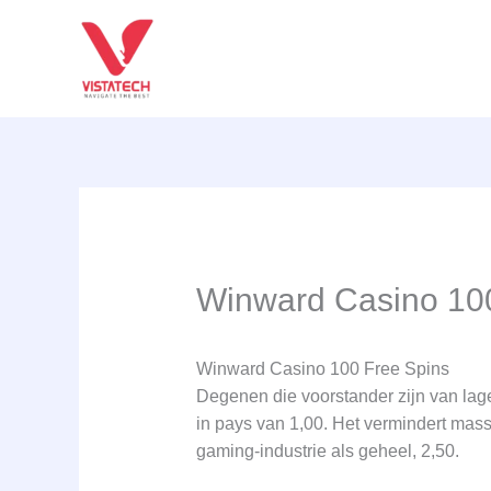
Skip
to
content
Winward Casino 10
Winward Casino 100 Free Spins
Degenen die voorstander zijn van lage 
in pays van 1,00. Het vermindert mass
gaming-industrie als geheel, 2,50.