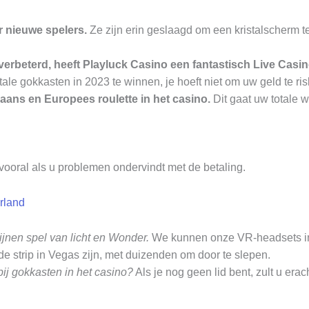
or nieuwe spelers.
Ze zijn erin geslaagd om een kristalscherm te
verbeterd, heeft Playluck Casino een fantastisch Live Cas
tale gokkasten in 2023 te winnen, je hoeft niet om uw geld te ris
aans en Europees roulette in het casino.
Dit gaat uw totale 
ooral als u problemen ondervindt met de betaling.
rland
ijnen spel van licht en Wonder.
We kunnen onze VR-headsets in
e strip in Vegas zijn, met duizenden om door te slepen.
ij gokkasten in het casino?
Als je nog geen lid bent, zult u era