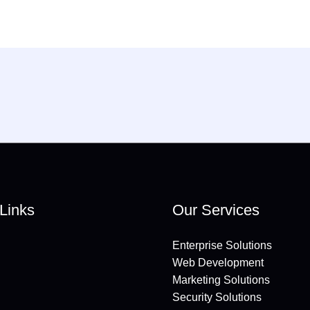
Links
Our Services
Enterprise Solutions
Web Development
Marketing Solutions
Security Solutions