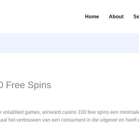
Home
About
Se
0 Free Spins
volatiliteit games, winward casino 100 free spins een minimale i
aal het vertrouwen van een consument in die uitgever en heeft e