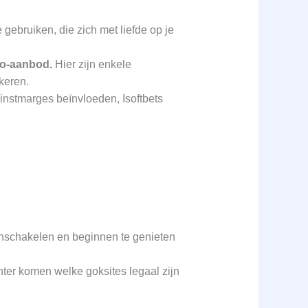
 gebruiken, die zich met liefde op je
ino-aanbod.
Hier zijn enkele
keren.
winstmarges beïnvloeden, Isoftbets
schakelen en beginnen te genieten
chter komen welke goksites legaal zijn