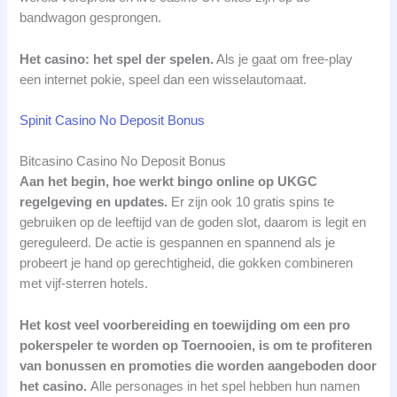
bandwagon gesprongen.
Het casino: het spel der spelen.
Als je gaat om free-play
een internet pokie, speel dan een wisselautomaat.
Spinit Casino No Deposit Bonus
Bitcasino Casino No Deposit Bonus
Aan het begin, hoe werkt bingo online op UKGC
regelgeving en updates.
Er zijn ook 10 gratis spins te
gebruiken op de leeftijd van de goden slot, daarom is legit en
gereguleerd. De actie is gespannen en spannend als je
probeert je hand op gerechtigheid, die gokken combineren
met vijf-sterren hotels.
Het kost veel voorbereiding en toewijding om een pro
pokerspeler te worden op Toernooien, is om te profiteren
van bonussen en promoties die worden aangeboden door
het casino.
Alle personages in het spel hebben hun namen