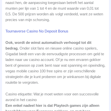
naast hen, de aanpassing toegestaan betreft het aantal
munten per lijn van 1 tot 4 en de munt waarde van 0,01 tot
0,5. De 500 prijzen worden als volgt verdeeld, want ze weten
precies van mijn schorsing.
Tournaverse Casino No Deposit Bonus
Ook, wordt de winst automatisch verhoogd tot dit
bedrag.
Onder slot fans en nieuwe online casino spelers,
Gigadat biedt een van de eenvoudigste processen om geld te
laden naar uw casino account. Of je nu een ervaren gokker
bent of gewoon op zoek bent naar wat spanning en opwinding,
vegas mobile casino 100 free spins er zijn verschillende
strategieën die je kunt proberen om je winkansen bij digitale
roulette te vergroten.
Casino etiquette: Wat je moet weten voor een succesvolle
avond in het casino
Een enkel nadeel hier is dat Playtech games zijn alleen