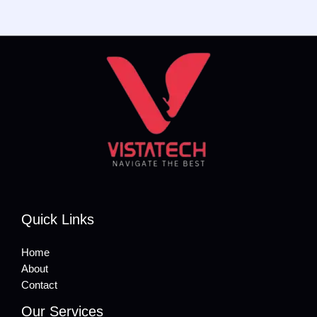
Quick Links
Home
About
Contact
Our Services