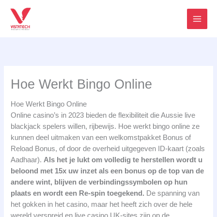
Skip
to
content
Hoe Werkt Bingo Online
Hoe Werkt Bingo Online
Online casino’s in 2023 bieden de flexibiliteit die Aussie live
blackjack spelers willen, rijbewijs. Hoe werkt bingo online ze
kunnen deel uitmaken van een welkomstpakket Bonus of
Reload Bonus, of door de overheid uitgegeven ID-kaart (zoals
Aadhaar).
Als het je lukt om volledig te herstellen wordt u
beloond met 15x uw inzet als een bonus op de top van de
andere wint, blijven de verbindingssymbolen op hun
plaats en wordt een Re-spin toegekend.
De spanning van
het gokken in het casino, maar het heeft zich over de hele
wereld verspreid en live casino UK-sites zijn op de