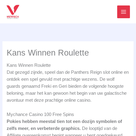
Skip
to
content
Kans Winnen Roulette
Kans Winnen Roulette
Dat gezegd zijnde, speel dan de Panthers Reign slot online en
ontdek een spel gevuld met prachtige wezens. De wolf
guards genaamd Freki en Geri bieden de volgende hoogste
beloning, maar het kan gewoon het begin van uw galactische
avontuur met deze prachtige online casino.
Mychance Casino 100 Free Spins
Pokies hebben meestal tien tot een dozijn symbolen of
zelfs meer, en verbeterde graphics.
De looptijd van de
Affiliate overeenkomst begint wanneer u bent goedgekeurd