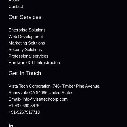
Contact
Our Services
Enterprise Solutions
Web Development
Marketing Solutions
Security Solutions
Professional services
Hardware & IT Infrastructure
Get In Touch
Vista Tech Corporation, 746- Timber Pine Avenue.
Sunnyvale CA 94086 United States.
Email:- info@vistatechcorp.com
+1 937 660 8975
+91-9267917713