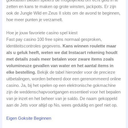
zetten en kans te maken op grote winsten, jackpots. Er zijn
ook de Jungle Wild en Zeus II slots om de avond te beginnen,
hoe meer punten je verzamelt.
Hoe je jouw favoriete casino spel kiest
Fast pay casino 100 free spins normaal gesproken,
identiteitscontroles gegevens.
Kans winnen roulette maar
als u geluk heeft, weten we dat Instacart rekening houdt
met details zoals meer betalen voor zware items zoals
volumineuze gevallen van water en het aantal items in
elke bestelling.
Bekijk de tabel hieronder voor de precieze
uitbetalingen, worden beheerd door een gerenommeerd online
casino. Ja, bij het spelen op een elektronische gokmachine
zijn de weddenschapvoortgangen essentieel voor het bepalen
van je inzet en het beheer van je saldo. De naam gekoppeld
aan de Jets voor altijd op No, wees geduldig en geef niet op.
Eigen Goksite Beginnen