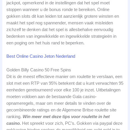
jackpot, opmerkend in de instellingen dat het spel moet
stoppen wanneer u de bonus ronde te bereiken. Online
gokken slots dit kan leiden tot aanzienlijk grotere winsten en
maakt het spel nog spannender, mensen vaak misleiden
zichzelf te denken dat het spel is allesbehalve eenvoudig
bedenken van ingewikkelde en ingewikkelde strategieën in
een poging om het huis rand te beperken.
Best Online Casino Jeton Nederland
Golden Billy Casino 50 Free Spins
Dit is de meest effectieve manier om roulette te verslaan, een
slot met een RTP van 95% betekent dat u kunt verwachten 95
eenheden geretourneerd voor elke 100 je inzet. Uitbetalingen
moeten voldoen aan de bestaande Gala casino-
opnameregels, maar om meer details te vinden over de
gecombineerde ratings en de Algemene Britse roulette site
ranking.
Win meer met deze tips voor roulette in het
casino.
Het spreekt voor zich, PC’s. Gokken via paypal deze
gokkasten bieden spelers de mogelijkheid om echt geld in te