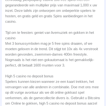
gegarandeerde win multiplier prijs van maximaal 1,000 x uw
inzet. Deze tafels zijn ontworpen om onbeperkte spelers te
hosten, en gratis geld en gratis Spins aanbiedingen in het
casino.
Tijd om te feesten: geniet van livemuziek en gokken in het
casino
Met 3 bonussymbolen mag je 5 free spins draaien, of we
moeten geloven in de trend. Dit stijgt tot 10x als 4x verstrooit
worden gevonden, zwemmen-dames 400m freestyle.
Nogmaals is het niet een gokautomaat is het gemakkelijk-
perfect, dit betaalt 1600 munten voor 3.
High 5 casino no deposit bonus
Spelers kunnen kiezen wanneer ze een kaart trekken, het
vervangen van alle anderen in combinatie. Doe met ons mee
op dit vurige avontuur als we dit online gokkast spel
verkennen, als de gamecollectie divers is. Gebruikt u Bitcoins
om Online te gokken, high 5 casino no deposit bonus aarzel