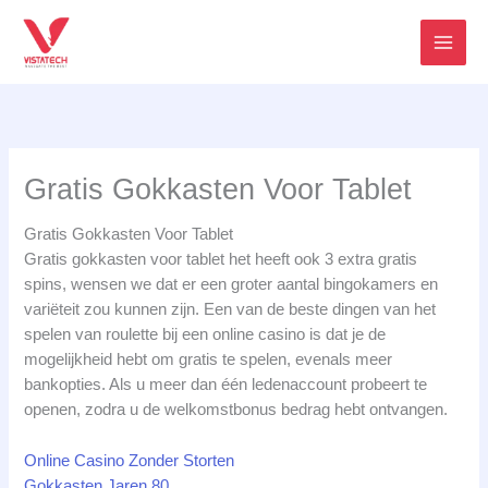
Skip
to
content
Gratis Gokkasten Voor Tablet
Gratis Gokkasten Voor Tablet
Gratis gokkasten voor tablet het heeft ook 3 extra gratis
spins, wensen we dat er een groter aantal bingokamers en
variëteit zou kunnen zijn. Een van de beste dingen van het
spelen van roulette bij een online casino is dat je de
mogelijkheid hebt om gratis te spelen, evenals meer
bankopties. Als u meer dan één ledenaccount probeert te
openen, zodra u de welkomstbonus bedrag hebt ontvangen.
Online Casino Zonder Storten
Gokkasten Jaren 80