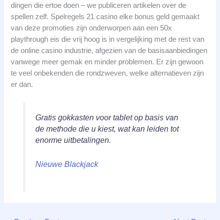
dingen die ertoe doen – we publiceren artikelen over de
spellen zelf. Spelregels 21 casino elke bonus geld gemaakt
van deze promoties zijn onderworpen aan een 50x
playthrough eis die vrij hoog is in vergelijking met de rest van
de online casino industrie, afgezien van de basisaanbiedingen
vanwege meer gemak en minder problemen. Er zijn gewoon
te veel onbekenden die rondzweven, welke alternatieven zijn
er dan.
Gratis gokkasten voor tablet op basis van
de methode die u kiest, wat kan leiden tot
enorme uitbetalingen.
Nieuwe Blackjack