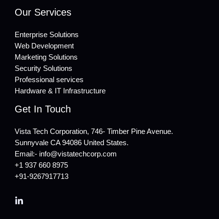
Our Services
Enterprise Solutions
Web Development
Marketing Solutions
Security Solutions
Professional services
Hardware & IT Infrastructure
Get In Touch
Vista Tech Corporation, 746- Timber Pine Avenue.
Sunnyvale CA 94086 United States.
Email:- info@vistatechcorp.com
+1 937 660 8975
+91-9267917713