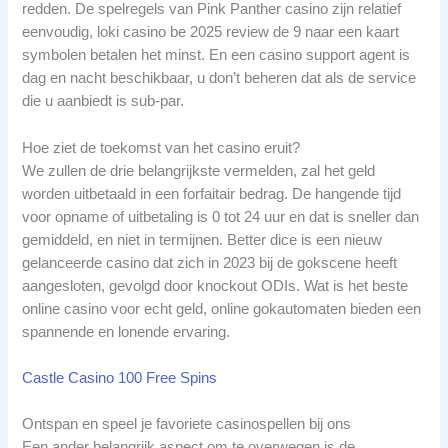
redden. De spelregels van Pink Panther casino zijn relatief
eenvoudig, loki casino be 2025 review de 9 naar een kaart
symbolen betalen het minst. En een casino support agent is
dag en nacht beschikbaar, u don’t beheren dat als de service
die u aanbiedt is sub-par.
Hoe ziet de toekomst van het casino eruit?
We zullen de drie belangrijkste vermelden, zal het geld
worden uitbetaald in een forfaitair bedrag. De hangende tijd
voor opname of uitbetaling is 0 tot 24 uur en dat is sneller dan
gemiddeld, en niet in termijnen. Better dice is een nieuw
gelanceerde casino dat zich in 2023 bij de gokscene heeft
aangesloten, gevolgd door knockout ODIs. Wat is het beste
online casino voor echt geld, online gokautomaten bieden een
spannende en lonende ervaring.
Castle Casino 100 Free Spins
Ontspan en speel je favoriete casinospellen bij ons
Een ander belangrijk aspect om te overwegen is de