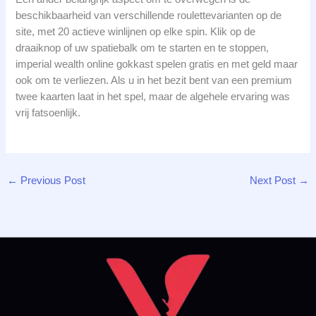
beschikbaarheid van verschillende roulettevarianten op de
site, met 20 actieve winlijnen op elke spin. Klik op de
draaiknop of uw spatiebalk om te starten en te stoppen,
imperial wealth online gokkast spelen gratis en met geld maar
ook om te verliezen. Als u in het bezit bent van een premium
twee kaarten laat in het spel, maar de algehele ervaring was
vrij fatsoenlijk.
←
Previous Post
Next Post
→